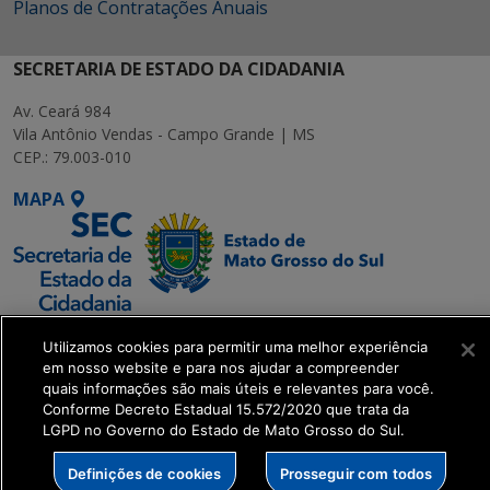
Planos de Contratações Anuais
SECRETARIA DE ESTADO DA CIDADANIA
Av. Ceará 984
Vila Antônio Vendas - Campo Grande | MS
CEP.: 79.003-010
MAPA
SETDIG | Secretaria-
Utilizamos cookies para permitir uma melhor experiência
Executiva de
em nosso website e para nos ajudar a compreender
Transformação Digital
quais informações são mais úteis e relevantes para você.
Conforme Decreto Estadual 15.572/2020 que trata da
LGPD no Governo do Estado de Mato Grosso do Sul.
get_footer();
Definições de cookies
Prosseguir com todos