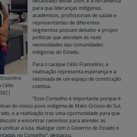
desativado desde 2009, é a ferramenta
para que lideranças indígenas,
acadêmicos, profissionais de saúde e
representantes de diferentes
segmentos possam debater e propor
políticas que atendam às reais
necessidades das comunidades
indígenas do Estado.
Para o cacique Célio Francelino, a
reativação representa esperança e a
e Encontro
retomada de um espaço de construção
 Célio
coletiva.
/SEC)
“Esse Conselho é importante porque é
blicas do nosso povo indígena de Mato Grosso do Sul,
rado, e a reativação traz uma oportunidade para que
discutir e encontrar caminhos para atender às
nificar a luta, dialogar com o Governo do Estado e
ntadas no Conselho”, destacou.