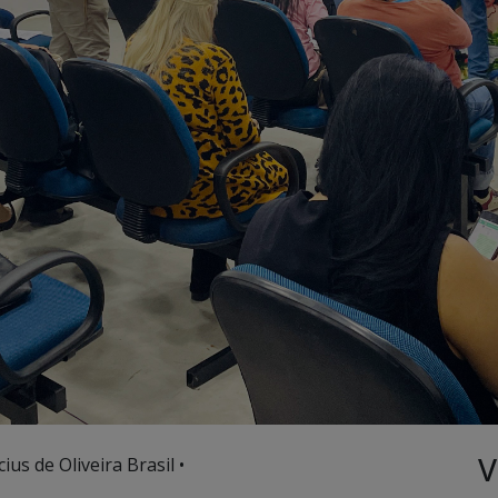
V
ius de Oliveira Brasil •