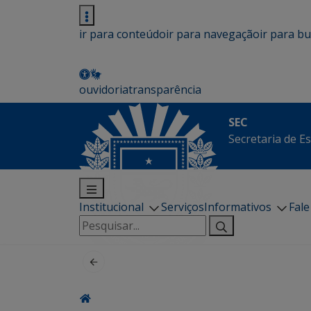
ir para conteúdo
ir para navegação
ir para b
ouvidoria
transparência
SEC
Secretaria de E
Institucional
Serviços
Informativos
Fal
Pesquisar
por: