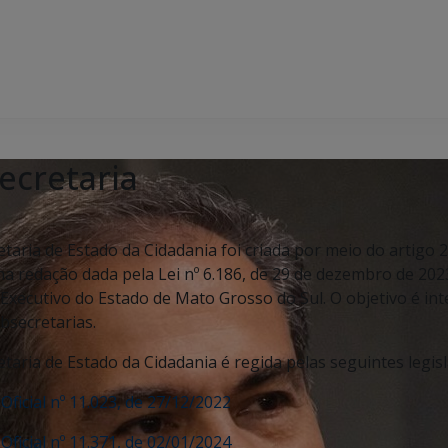
ecretaria
C
etaria de Estado da Cidadania foi criada por meio do artigo 
na redação dada pela Lei nº 6.186, de 29 de dezembro de 202
Executivo do Estado de Mato Grosso do Sul. O objetivo é inte
bsecretarias.
etaria de Estado da Cidadania é regida pelas seguintes legis
 Oficial nº 11.023, de 27/12/2022
 Oficial nº 11.371, de 02/01/2024