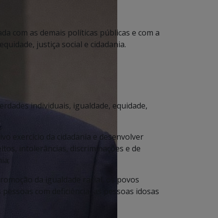
da com as demais políticas públicas e com a
equidade, justiça social e cidadania.
erdades individuais, igualdade, equidade,
ivo exercício da cidadania e desenvolver
os, intolerâncias, discriminações e de
ia;
promoção da igualdade racial, os povos
 pessoas com deficiência, as pessoas idosas