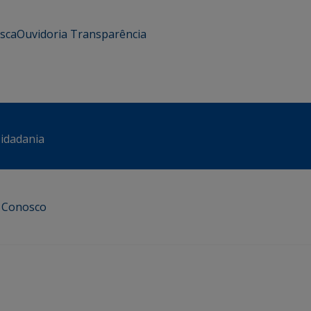
usca
Ouvidoria
Transparência
Cidadania
e Conosco