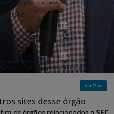
ências - Artigo 22-A da Lei 6.035 de 29 de Dezembro de 20
trutura
retaria de Políticas Públicas
Subsecretaria de Políticas P
QIA+
para a Promoção da Iguald
Racial
retaria de Políticas Públicas
Subsecretaria de Políticas P
uventude-
para Mulheres
Ver Mais
ros sites desse órgão
fira os órgãos relacionados a
SEC
.