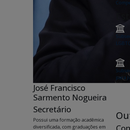
Compet
Es
Subsec
LGBT
Subsec
para J
José Francisco
Sarmento Nogueira
Secretário
Out
Possui uma formação acadêmica
Con
diversificada, com graduações em