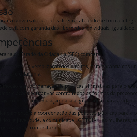
são
rar a universalização dos direitos atuando de forma integra
ade civil, com garantia das liberdades individuais, igualdade, 
mpetências
etaria de Estado da Cidadania (SEC) compete:
romoção da universalização dos direitos, com garantia das lib
 social e cidadania;
promoção e a coordenação de políticas afirmativas para o efet
mas e ações educativas contra todas as formas de preconceit
cias, com foco na educação para a igualdade e para a cidadan
 planejamento e a coordenação das políticas públicas para a 
ários, a juventude, a comunidade LGBTQIA+, as mulheres, as
 os assuntos comunitários.