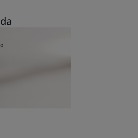
 da
to