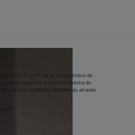
22-A da Lei nº 6.035, de 26 de dezembro de
3, que reorganizou a estrutura básica do
grar as 8 diversidades identitárias através
lações: