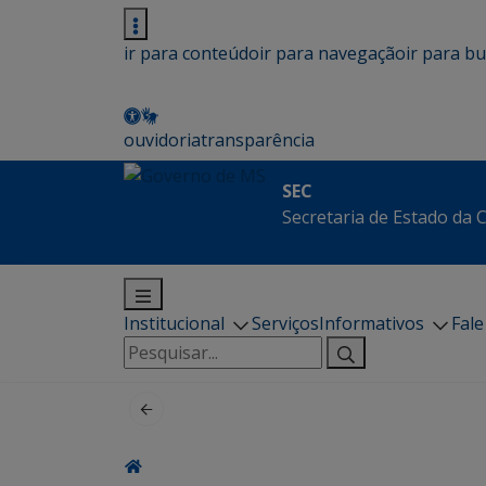
ir para conteúdo
ir para navegação
ir para b
ouvidoria
transparência
SEC
Secretaria de Estado da 
Institucional
Serviços
Informativos
Fal
Pesquisar
por: