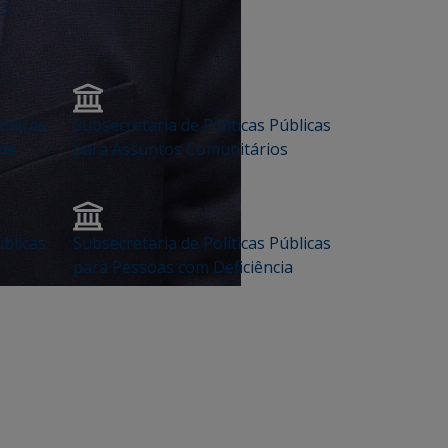
23
úblicas
Subsecretaria de Políticas Públicas
ade
para Assuntos Comunitários
úblicas
Subsecretaria de Políticas Públicas
para Pessoas com Deficiência