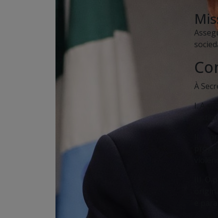
Mis
Assegu
socied
Co
À Secr
I. A p
justiça
II. A 
progra
violên
III. O
origin
e para