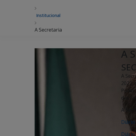
Institucional
A Secretaria
A S
SE
A Secr
2022, 
Poder 
das Su
A Secr
Diário
Diário