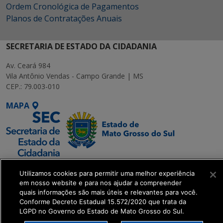
Ordem Cronológica de Pagamentos
Planos de Contratações Anuais
SECRETARIA DE ESTADO DA CIDADANIA
Av. Ceará 984
Vila Antônio Vendas - Campo Grande | MS
CEP.: 79.003-010
MAPA
SETDIG | Secretaria-
Utilizamos cookies para permitir uma melhor experiência
Executiva de
em nosso website e para nos ajudar a compreender
Transformação Digital
quais informações são mais úteis e relevantes para você.
Conforme Decreto Estadual 15.572/2020 que trata da
LGPD no Governo do Estado de Mato Grosso do Sul.
get_footer();