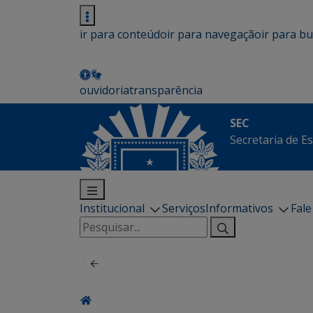
ir para conteúdo
ir para navegação
ir para b
ouvidoria
transparência
SEC
Secretaria de E
Institucional
Serviços
Informativos
Fal
Pesquisar
por: