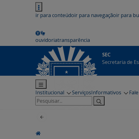
ir para conteúdo
ir para navegação
ir para b
ouvidoria
transparência
SEC
Secretaria de E
Institucional
Serviços
Informativos
Fal
Pesquisar
por: