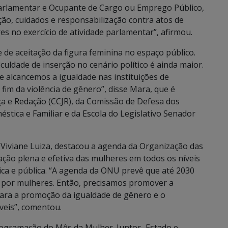
arlamentar e Ocupante de Cargo ou Emprego Público,
o, cuidados e responsabilização contra atos de
es no exercício de atividade parlamentar”, afirmou.
e de aceitação da figura feminina no espaço público.
iculdade de inserção no cenário político é ainda maior.
 alcancemos a igualdade nas instituições de
fim da violência de gênero”, disse Mara, que é
ça e Redação (CCJR), da Comissão de Defesa dos
stica e Familiar e da Escola do Legislativo Senador
o, Viviane Luiza, destacou a agenda da Organização das
ação plena e efetiva das mulheres em todos os níveis
ica e pública. “A agenda da ONU prevê que até 2030
 por mulheres. Então, precisamos promover a
s para a promoção da igualdade de gênero e o
eis”, comentou.
ogramação do Mês da Mulher. Juntos, Estado e