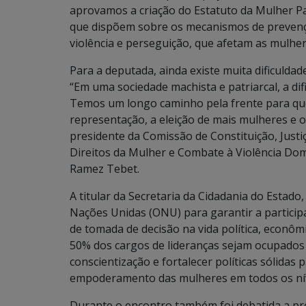
aprovamos a criação do Estatuto da Mulher P
que dispõem sobre os mecanismos de prevençã
violência e perseguição, que afetam as mulher
Para a deputada, ainda existe muita dificuldad
“Em uma sociedade machista e patriarcal, a dif
Temos um longo caminho pela frente para que
representação, a eleição de mais mulheres e o 
presidente da Comissão de Constituição, Justi
Direitos da Mulher e Combate à Violência Domé
Ramez Tebet.
A titular da Secretaria da Cidadania do Estad
Nações Unidas (ONU) para garantir a particip
de tomada de decisão na vida política, econôm
50% dos cargos de lideranças sejam ocupados
conscientização e fortalecer políticas sólida
empoderamento das mulheres em todos os nív
Durante o encontro também foi debatida a pr