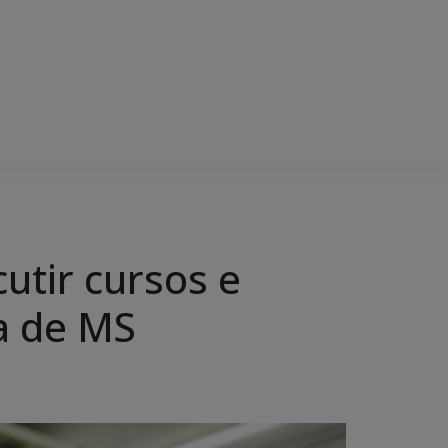
S
cutir cursos e
ia de MS