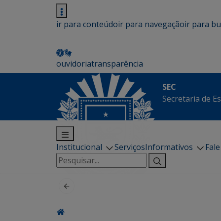
ir para conteúdo
ir para navegação
ir para b
ouvidoria
transparência
SEC
Secretaria de E
Institucional
Serviços
Informativos
Fal
Pesquisar
por: