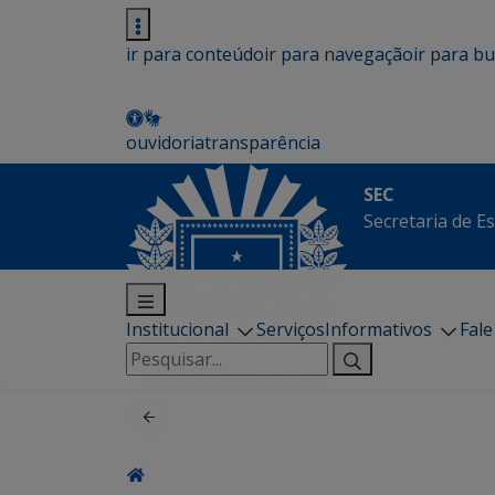
ir para conteúdo
ir para navegação
ir para b
ouvidoria
transparência
SEC
Secretaria de E
Institucional
Serviços
Informativos
Fal
Pesquisar
por: