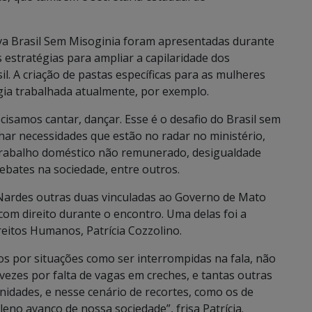
tiva Brasil Sem Misoginia foram apresentadas durante
 estratégias para ampliar a capilaridade dos
. A criação de pastas específicas para as mulheres
égia trabalhada atualmente, por exemplo.
ecisamos cantar, dançar. Esse é o desafio do Brasil sem
har necessidades que estão no radar no ministério,
e trabalho doméstico não remunerado, desigualdade
 debates na sociedade, entre outros.
 Nardes outras duas vinculadas ao Governo de Mato
com direito durante o encontro. Uma delas foi a
ireitos Humanos, Patrícia Cozzolino.
s por situações como ser interrompidas na fala, não
vezes por falta de vagas em creches, e tantas outras
dades, e nesse cenário de recortes, como os de
no avanço de nossa sociedade”, frisa Patrícia.