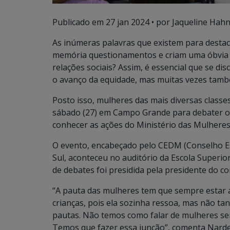
Publicado em
27 jan 2024
• por Jaqueline Hahn
As inúmeras palavras que existem para desta
memória questionamentos e criam uma óbvia r
relações sociais? Assim, é essencial que se d
o avanço da equidade, mas muitas vezes tam
Posto isso, mulheres das mais diversas classes
sábado (27) em Campo Grande para debater os 
conhecer as ações do Ministério das Mulheres
O evento, encabeçado pelo CEDM (Conselho Es
Sul, aconteceu no auditório da Escola Superio
de debates foi presidida pela presidente do c
“A pauta das mulheres tem que sempre estar a
crianças, pois ela sozinha ressoa, mas não t
pautas. Não temos como falar de mulheres sem
Temos que fazer essa junção”, comenta Narde