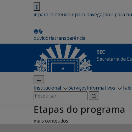
ir para conteúdo
ir para navegação
ir para b
ouvidoria
transparência
SEC
Secretaria de E
Institucional
Serviços
Informativos
Fal
Pesquisar
por:
Etapas do programa
mais conteudos