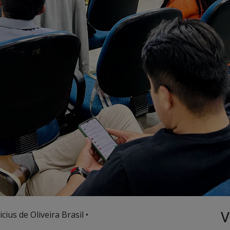
V
cius de Oliveira Brasil •