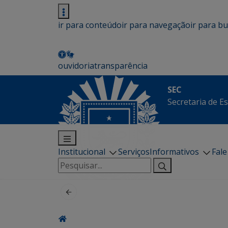
ir para conteúdo
ir para navegação
ir para b
ouvidoria
transparência
SEC
Secretaria de E
Institucional
Serviços
Informativos
Fal
Pesquisar
por: