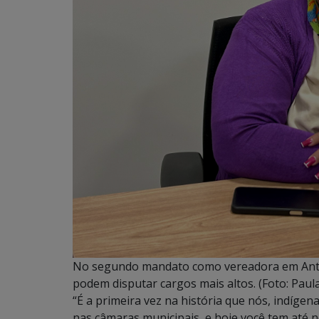
No segundo mandato como vereadora em Antô
podem disputar cargos mais altos. (Foto: Paul
“É a primeira vez na história que nós, indíge
nas câmaras municipais, e hoje você tem até n