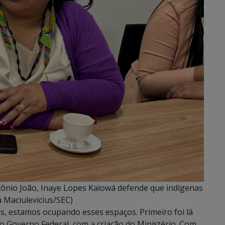
nio João, Inaye Lopes Kaiowá defende que indígenas
a Maciulevicius/SEC)
nas, estamos ocupando esses espaços. Primeiro foi lá
o Governo Federal, com a criação do Ministério. Com