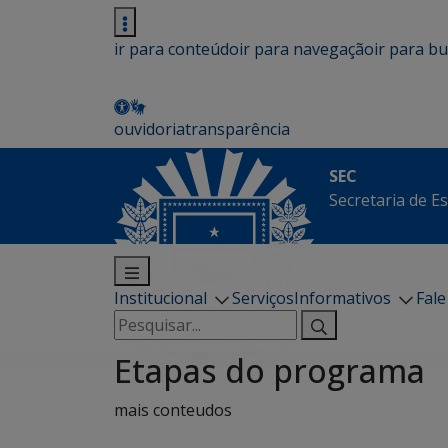
ir para conteúdo
ir para navegação
ir para b
ouvidoria
transparência
SEC
Secretaria de E
Institucional
Serviços
Informativos
Fal
Pesquisar
por:
Etapas do programa
mais conteudos